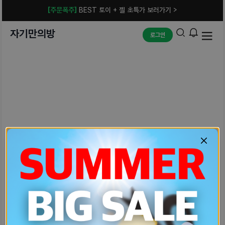
[주문폭주]
BEST 토이 + 젤 초특가 보러가기 >
자기만의방
로그인
예상치 못한 에러입니다.