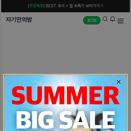
[주문폭주]
BEST 토이 + 젤 초특가 보러가기 >
자기만의방
로그인
예상치 못한 에러입니다.