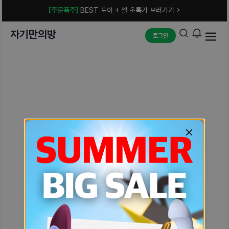
[주문폭주]
BEST 토이 + 젤 초특가 보러가기 >
자기만의방
로그인
예상치 못한 에러입니다.