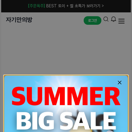
[주문폭주]
BEST 토이 + 젤 초특가 보러가기 >
자기만의방
로그인
예상치 못한 에러입니다.