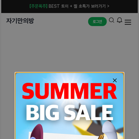
[주문폭주]
BEST 토이 + 젤 초특가 보러가기 >
자기만의방
로그인
예상치 못한 에러입니다.