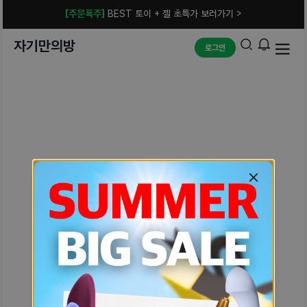
[주문폭주]
BEST 토이 + 젤 초특가 보러가기 >
자기만의방
로그인
예상치 못한 에러입니다.