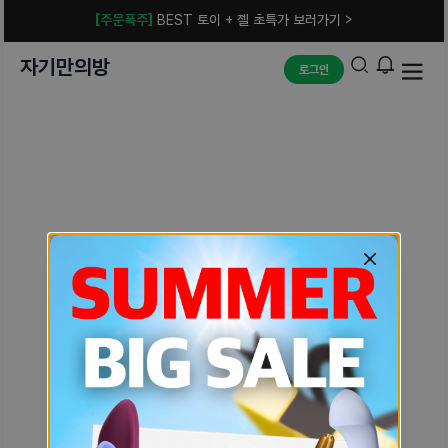
[주문폭주]
BEST 토이 + 젤 초특가 보러가기 >
자기만의방
로그인
예상치 못한 에러입니다.