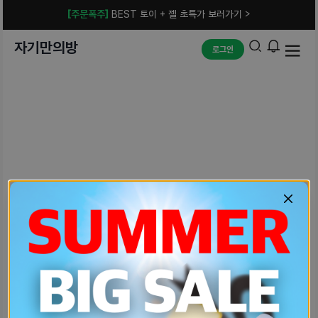
[주문폭주]
BEST 토이 + 젤 초특가 보러가기 >
자기만의방
로그인
예상치 못한 에러입니다.