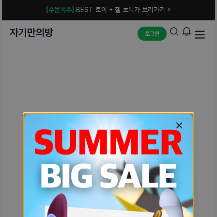
[주문폭주]
BEST 토이 + 젤 초특가 보러가기 >
자기만의방
로그인
예상치 못한 에러입니다.