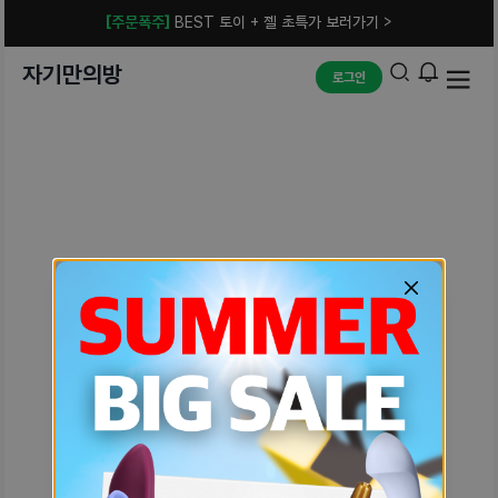
[주문폭주]
BEST 토이 + 젤 초특가 보러가기 >
자기만의방
로그인
예상치 못한 에러입니다.