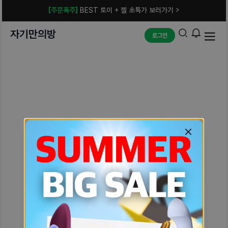
[주문폭주]
BEST 토이 + 젤 초특가 보러가기 >
자기만의방
로그인
예상치 못한 에러입니다.