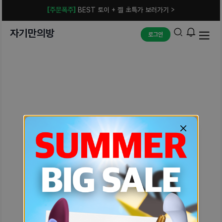
[주문폭주]
BEST 토이 + 젤 초특가 보러가기 >
자기만의방
로그인
예상치 못한 에러입니다.