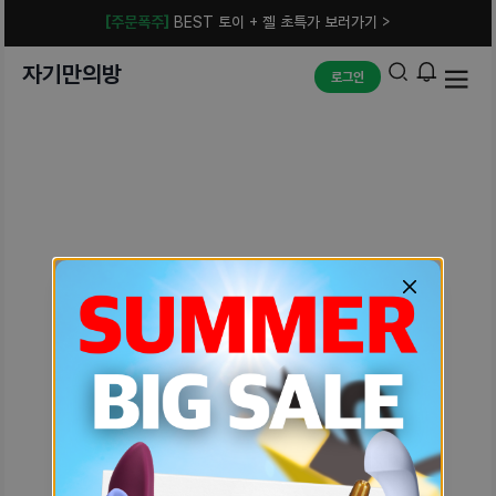
[주문폭주]
BEST 토이 + 젤 초특가 보러가기 >
자기만의방
로그인
예상치 못한 에러입니다.