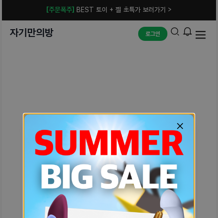
[주문폭주]
BEST 토이 + 젤 초특가 보러가기 >
자기만의방
로그인
예상치 못한 에러입니다.