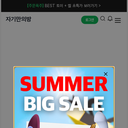
[주문폭주]
BEST 토이 + 젤 초특가 보러가기 >
자기만의방
로그인
예상치 못한 에러입니다.