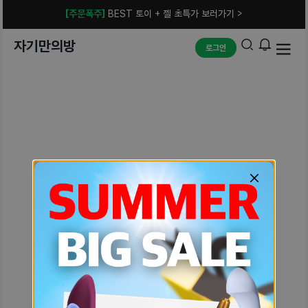
[주문폭주]
BEST 토이 + 젤 초특가 보러가기 >
자기만의방
로그인
예상치 못한 에러입니다.