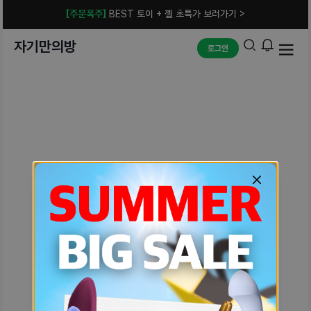
[주문폭주]
BEST 토이 + 젤 초특가 보러가기 >
자기만의방
로그인
예상치 못한 에러입니다.