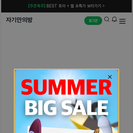
[주문폭주]
BEST 토이 + 젤 초특가 보러가기 >
자기만의방
로그인
예상치 못한 에러입니다.