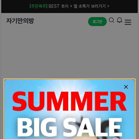
[주문폭주]
BEST 토이 + 젤 초특가 보러가기 >
자기만의방
로그인
예상치 못한 에러입니다.