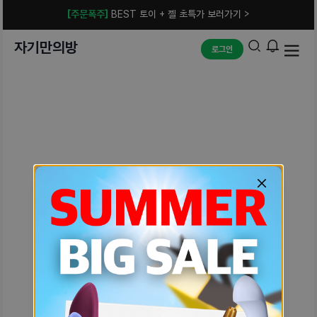
[주문폭주]
BEST 토이 + 젤 초특가 보러가기 >
자기만의방
로그인
예상치 못한 에러입니다.