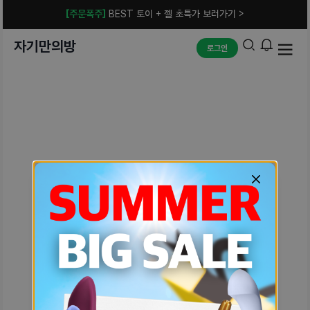
[주문폭주]
BEST 토이 + 젤 초특가 보러가기 >
자기만의방
로그인
예상치 못한 에러입니다.