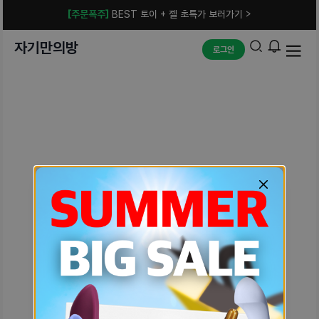
[주문폭주]
BEST 토이 + 젤 초특가 보러가기 >
자기만의방
로그인
예상치 못한 에러입니다.