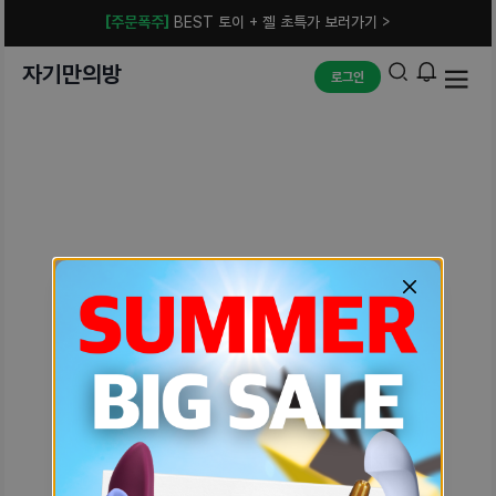
[주문폭주]
BEST 토이 + 젤 초특가 보러가기 >
자기만의방
로그인
예상치 못한 에러입니다.