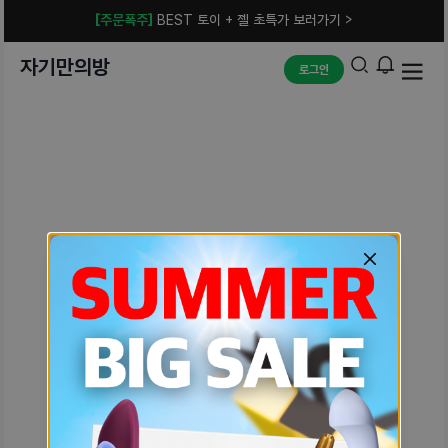
[주문폭주]
BEST 토이 + 젤 초특가 보러가기 >
자기만의방
로그인
예상치 못한 에러입니다.