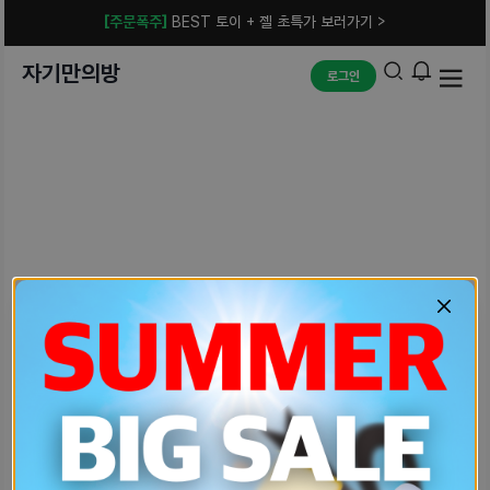
[주문폭주]
BEST 토이 + 젤 초특가 보러가기 >
자기만의방
로그인
예상치 못한 에러입니다.