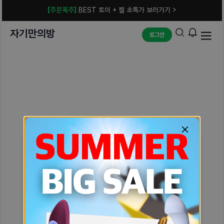
[주문폭주]
BEST 토이 + 젤 초특가 보러가기 >
자기만의방
로그인
예상치 못한 에러입니다.