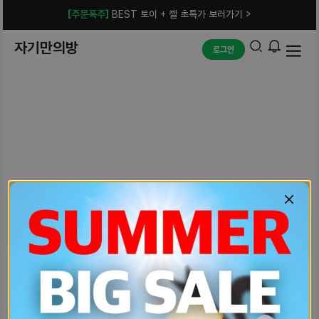
[주문폭주]
BEST 토이 + 젤 초특가 보러가기 >
자기만의방
로그인
예상치 못한 에러입니다.