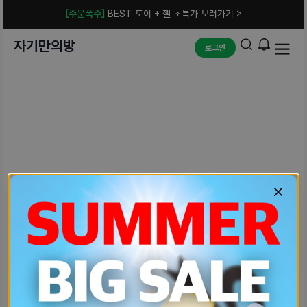
[주문폭주]
BEST 토이 + 젤 초특가 보러가기 >
자기만의방
로그인
예상치 못한 에러입니다.