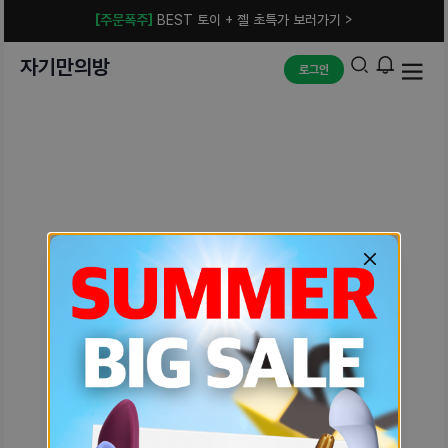
[주문폭주]
BEST 토이 + 젤 초특가 보러가기 >
자기만의방
로그인
예상치 못한 에러입니다.