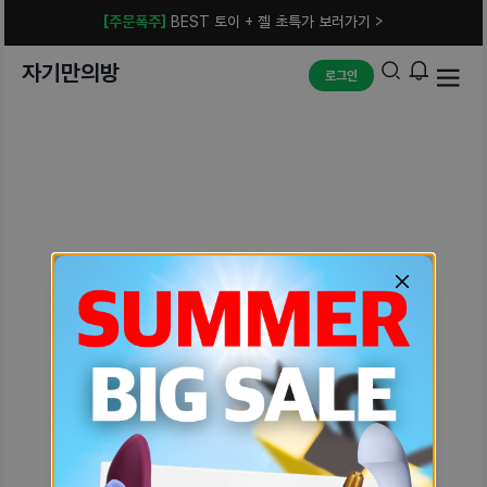
[주문폭주]
BEST 토이 + 젤 초특가 보러가기 >
자기만의방
로그인
예상치 못한 에러입니다.