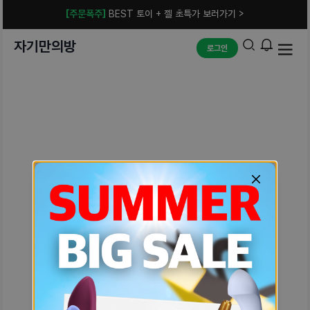
[주문폭주]
BEST 토이 + 젤 초특가 보러가기 >
자기만의방
로그인
예상치 못한 에러입니다.