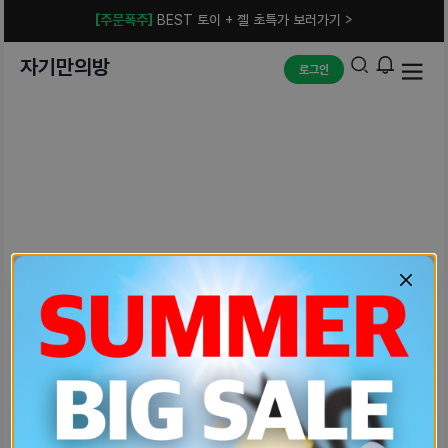
[주문폭주]
BEST 토이 + 젤 초특가 보러가기 >
자기만의방
로그인
예상치 못한 에러입니다.