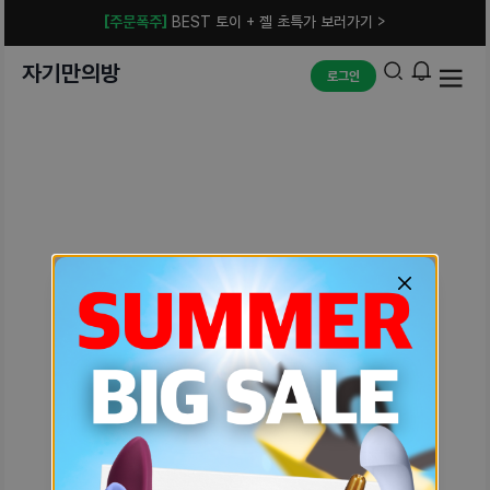
[주문폭주]
BEST 토이 + 젤 초특가 보러가기 >
자기만의방
로그인
예상치 못한 에러입니다.