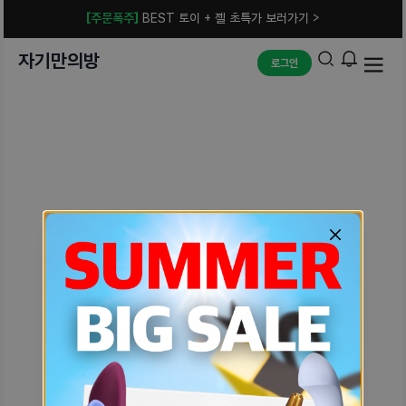
[주문폭주]
BEST 토이 + 젤 초특가 보러가기 >
자기만의방
로그인
예상치 못한 에러입니다.