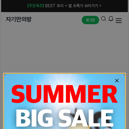
[주문폭주]
BEST 토이 + 젤 초특가 보러가기 >
자기만의방
로그인
예상치 못한 에러입니다.