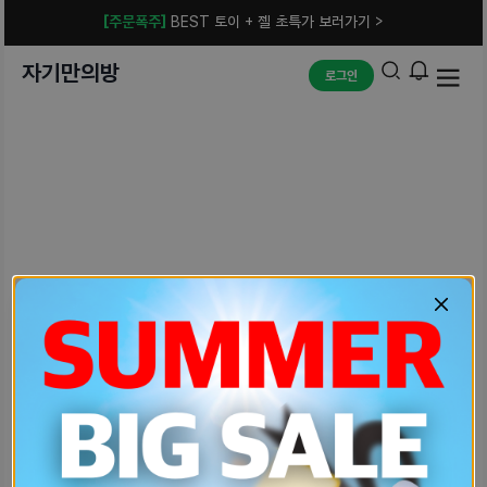
[주문폭주]
BEST 토이 + 젤 초특가 보러가기 >
자기만의방
로그인
예상치 못한 에러입니다.