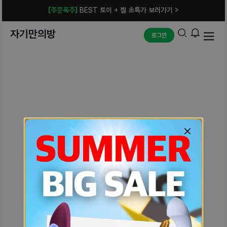
[주문폭주]
BEST 토이 + 젤 초특가 보러가기 >
자기만의방
로그인
예상치 못한 에러입니다.