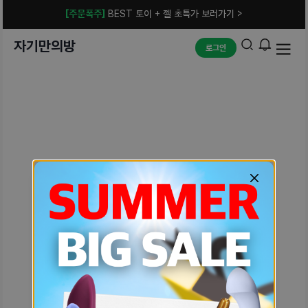
[주문폭주]
BEST 토이 + 젤 초특가 보러가기 >
자기만의방
로그인
예상치 못한 에러입니다.