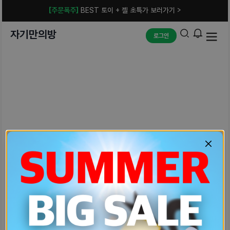
[주문폭주]
BEST 토이 + 젤 초특가 보러가기 >
자기만의방
로그인
예상치 못한 에러입니다.