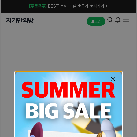
[주문폭주]
BEST 토이 + 젤 초특가 보러가기 >
자기만의방
로그인
예상치 못한 에러입니다.