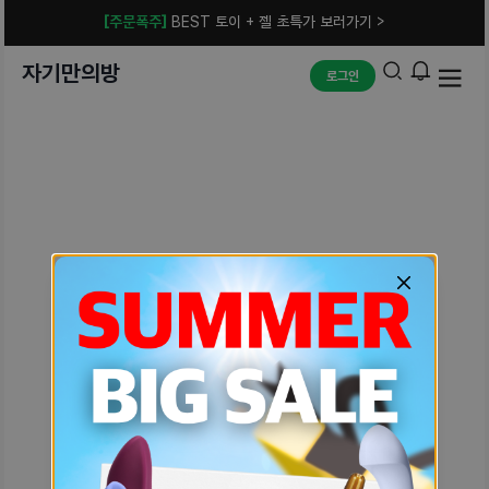
[주문폭주]
BEST 토이 + 젤 초특가 보러가기 >
자기만의방
로그인
예상치 못한 에러입니다.