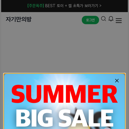
[주문폭주]
BEST 토이 + 젤 초특가 보러가기 >
자기만의방
로그인
예상치 못한 에러입니다.