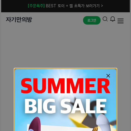
[주문폭주]
BEST 토이 + 젤 초특가 보러가기 >
자기만의방
로그인
예상치 못한 에러입니다.