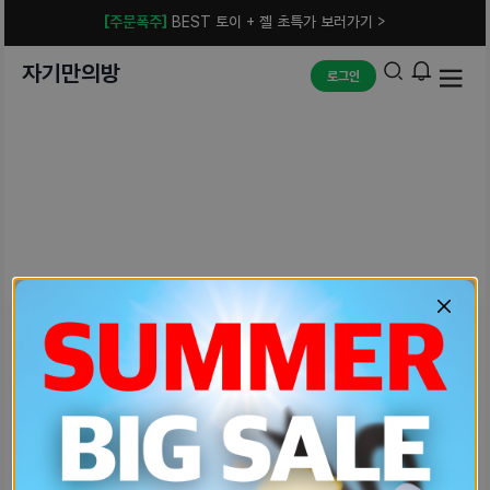
[주문폭주]
BEST 토이 + 젤 초특가 보러가기 >
자기만의방
로그인
예상치 못한 에러입니다.