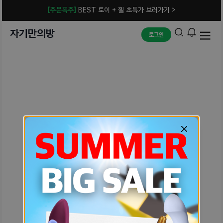
[주문폭주]
BEST 토이 + 젤 초특가 보러가기 >
자기만의방
로그인
예상치 못한 에러입니다.