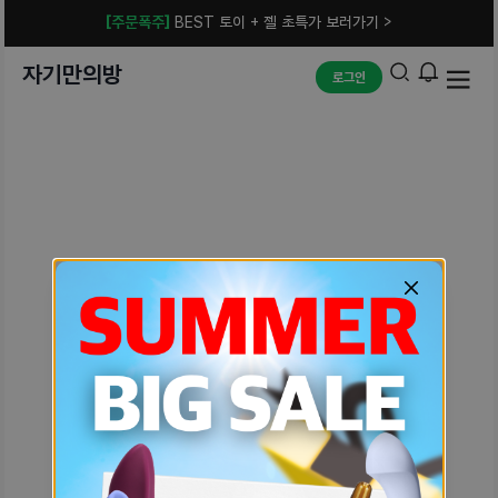
[주문폭주]
BEST 토이 + 젤 초특가 보러가기 >
자기만의방
로그인
예상치 못한 에러입니다.