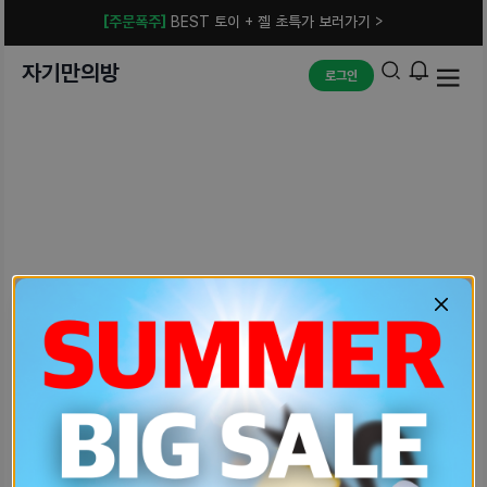
[주문폭주]
BEST 토이 + 젤 초특가 보러가기 >
자기만의방
로그인
예상치 못한 에러입니다.