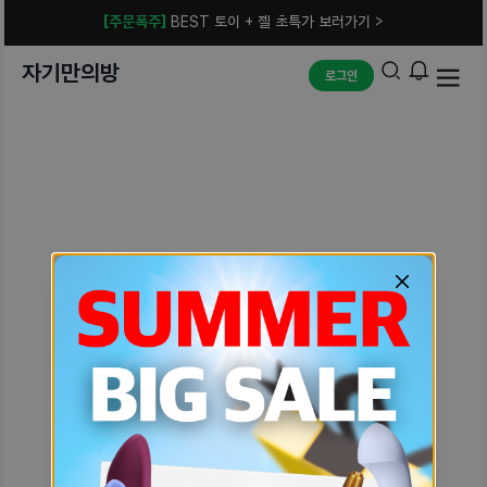
[주문폭주]
BEST 토이 + 젤 초특가 보러가기 >
자기만의방
로그인
예상치 못한 에러입니다.