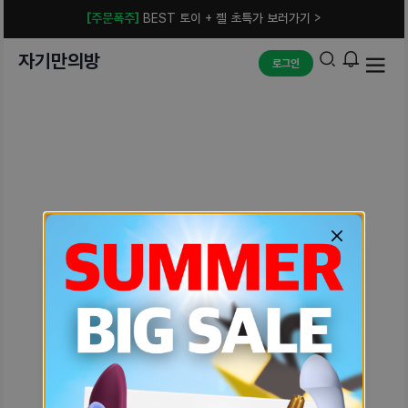
[주문폭주]
BEST 토이 + 젤 초특가 보러가기 >
자기만의방
로그인
예상치 못한 에러입니다.