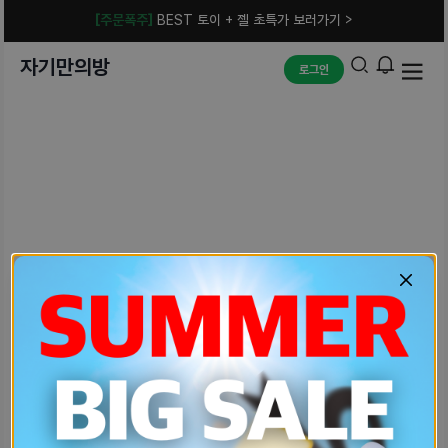
[주문폭주]
BEST 토이 + 젤 초특가 보러가기 >
자기만의방
로그인
예상치 못한 에러입니다.